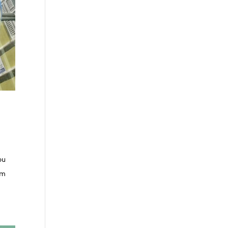
ou
am