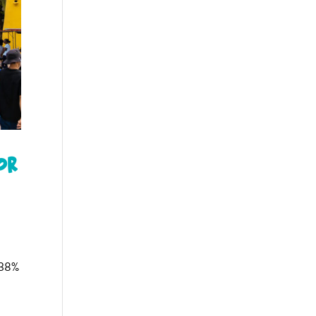
or
 38%