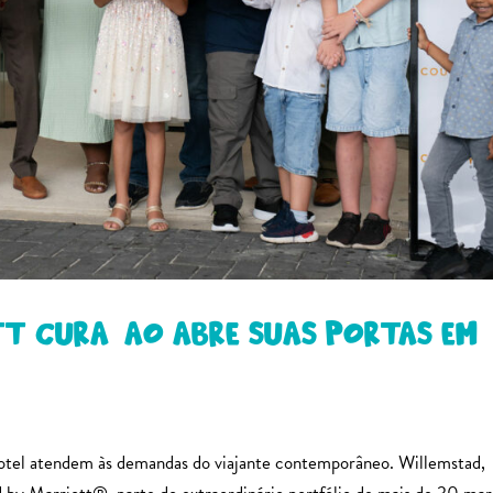
t Curaçao abre suas portas em
 hotel atendem às demandas do viajante contemporâneo. Willemstad,