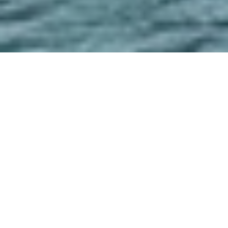
BIENVENIDOS,
AGENTES DE CURAZAO!
¿Quieres que tus clientes conozcan el paraíso?
Curazao es el destino perfecto. Este oasis tropical en
el Caribe neerlandés ofrece mucho más que paisajes
impresionantes. Con más de 35 playas espectaculares,
clima ideal durante todo el año y una cultura vibrante,